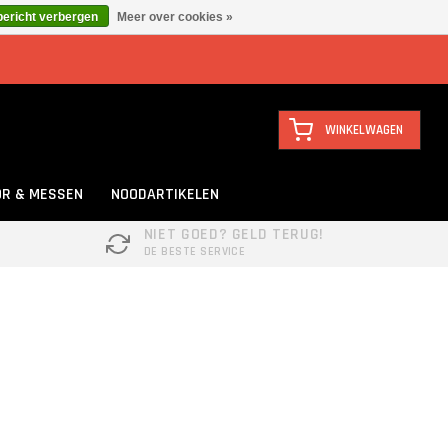
bericht verbergen
Meer over cookies »
WINKELWAGEN
R & MESSEN
NOODARTIKELEN
NIET GOED? GELD TERUG!
DE BESTE SERVICE