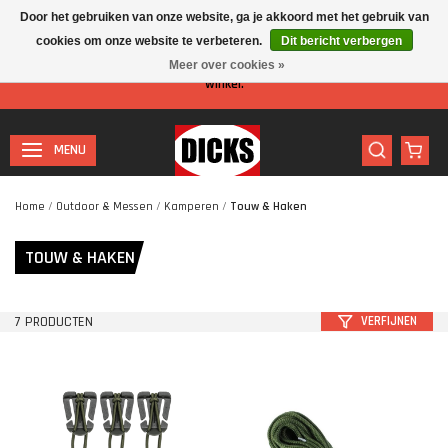
Door het gebruiken van onze website, ga je akkoord met het gebruik van
cookies om onze website te verbeteren.
Dit bericht verbergen
Let op: I.v.m. de zomervakantie is er minder personeel aanwezig in de
Meer over cookies »
winkel.
MENU
Home
/
Outdoor & Messen
/
Kamperen
/
Touw & Haken
TOUW & HAKEN
7 PRODUCTEN
VERFIJNEN