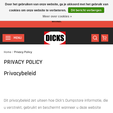
Door het gebruiken van onze website, ga je akkoord met het gebruik van
cookies om onze website te verbeteren.
Dit bericht verbergen
Let op: I.v.m. de zomervakantie is er minder personeel aanwezig in de
Meer over cookies »
winkel.
MENU
Home
/
Privacy Policy
PRIVACY POLICY
Privacybeleid
Dit privacybeleid zet uiteen hoe Dick's Dumpstore informatie, die
u verstrekt, gebruikt en beschermt wanneer u deze website