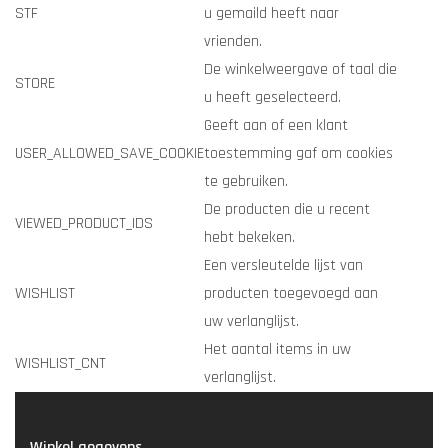
STF
u gemaild heeft naar
vrienden.
De winkelweergave of taal die
STORE
u heeft geselecteerd.
Geeft aan of een klant
USER_ALLOWED_SAVE_COOKIE
toestemming gaf om cookies
te gebruiken.
De producten die u recent
VIEWED_PRODUCT_IDS
hebt bekeken.
Een versleutelde lijst van
WISHLIST
producten toegevoegd aan
uw verlanglijst.
Het aantal items in uw
WISHLIST_CNT
verlanglijst.
Winkel gegevens