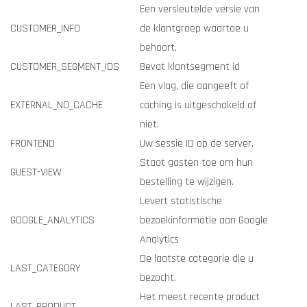
Een versleutelde versie van
CUSTOMER_INFO
de klantgroep waartoe u
behoort.
CUSTOMER_SEGMENT_IDS
Bevat klantsegment id
Een vlag, die aangeeft of
EXTERNAL_NO_CACHE
caching is uitgeschakeld of
niet.
FRONTEND
Uw sessie ID op de server.
Staat gasten toe om hun
GUEST-VIEW
bestelling te wijzigen.
Levert statistische
GOOGLE_ANALYTICS
bezoekinformatie aan Google
Analytics
De laatste categorie die u
LAST_CATEGORY
bezocht.
Het meest recente product
LAST_PRODUCT