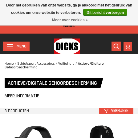
Door het gebruiken van onze website, ga je akkoord met het gebruik van
cookies om onze website te verbeteren.
Dit bericht verbergen
Let op: I.v.m. de zomervakantie is er minder personeel aanwezig in de
Meer over cookies »
winkel.
MENU
Home
/
Schietsport Accessoires
/
Veiligheid
/
Actieve/Digitale
Gehoorbescherming
ACTIEVE/DIGITALE GEHOORBESCHERMING
MEER INFORMATIE
3 PRODUCTEN
VERFIJNEN