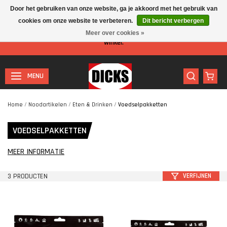
Door het gebruiken van onze website, ga je akkoord met het gebruik van
cookies om onze website te verbeteren.
Dit bericht verbergen
Let op: I.v.m. de zomervakantie is er minder personeel aanwezig in de
Meer over cookies »
winkel.
MENU
Home
/
Noodartikelen
/
Eten & Drinken
/
Voedselpakketten
VOEDSELPAKKETTEN
MEER INFORMATIE
3 PRODUCTEN
VERFIJNEN