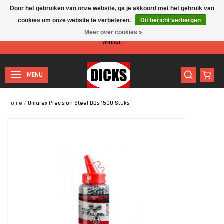
Door het gebruiken van onze website, ga je akkoord met het gebruik van
cookies om onze website te verbeteren.
Dit bericht verbergen
Let op: I.v.m. de zomervakantie is er minder personeel aanwezig in de
Meer over cookies »
winkel.
MENU
Home
/
Umarex Precision Steel BBs 1500 Stuks