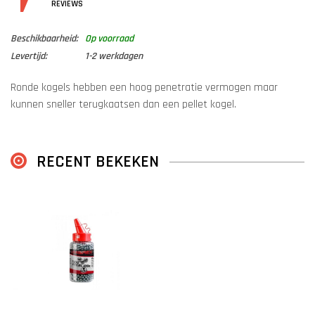
DETAILS
REVIEWS
Beschikbaarheid:
Op voorraad
Levertijd:
1-2 werkdagen
Ronde kogels hebben een hoog penetratie vermogen maar
kunnen sneller terugkaatsen dan een pellet kogel.
Gebruik bij het schieten hiermee dan ook altijd een kogelvanger en
een schietbril.
RECENT BEKEKEN
Stalen bbs met hoge inslag.
inhoud 1500 stuks.