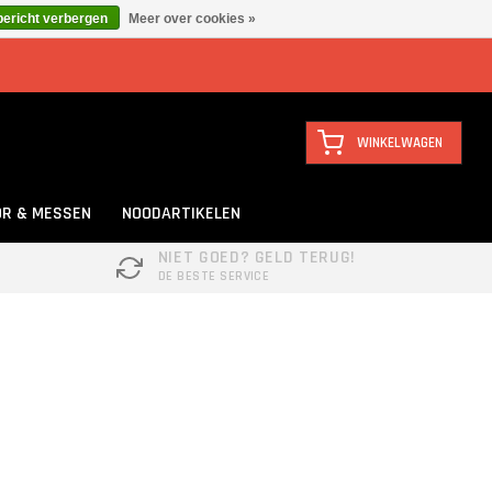
bericht verbergen
Meer over cookies »
WINKELWAGEN
R & MESSEN
NOODARTIKELEN
NIET GOED? GELD TERUG!
DE BESTE SERVICE