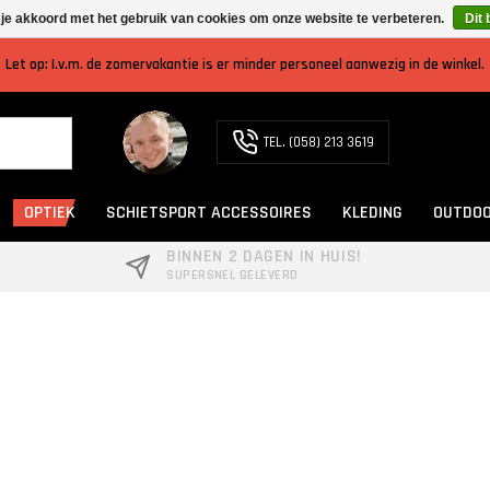
 je akkoord met het gebruik van cookies om onze website te verbeteren.
Dit 
Let op: I.v.m. de zomervakantie is er minder personeel aanwezig in de winkel.
TEL. (058) 213 3619
OPTIEK
SCHIETSPORT ACCESSOIRES
KLEDING
OUTDOO
BINNEN 2 DAGEN IN HUIS!
SUPERSNEL GELEVERD