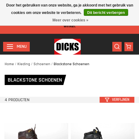
Door het gebruiken van onze website, ga je akkoord met het gebruik van
cookies om onze website te verbeteren.
Dit bericht verbergen
Let op: I.v.m. de zomervakantie is er minder personeel aanwezig in de
Meer over cookies »
winkel.
MENU
Home
/
Kleding
/
Schoenen
/
Blackstone Schoenen
BLACKSTONE SCHOENEN
4 PRODUCTEN
VERFIJNEN