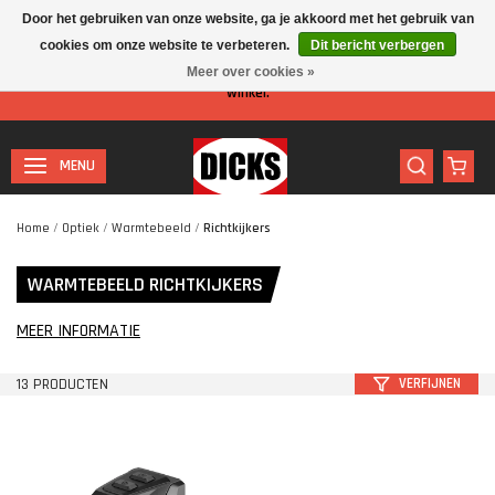
Door het gebruiken van onze website, ga je akkoord met het gebruik van
cookies om onze website te verbeteren.
Dit bericht verbergen
Let op: I.v.m. de zomervakantie is er minder personeel aanwezig in de
Meer over cookies »
winkel.
MENU
Home
/
Optiek
/
Warmtebeeld
/
Richtkijkers
WARMTEBEELD RICHTKIJKERS
MEER INFORMATIE
13 PRODUCTEN
VERFIJNEN