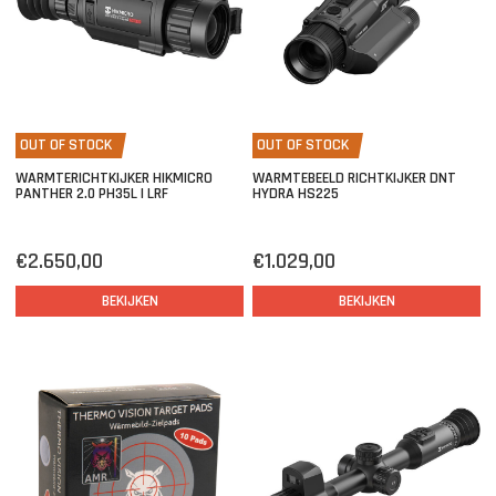
OUT OF STOCK
OUT OF STOCK
WARMTERICHTKIJKER HIKMICRO
WARMTEBEELD RICHTKIJKER DNT
PANTHER 2.0 PH35L | LRF
HYDRA HS225
€2.650,00
€1.029,00
BEKIJKEN
BEKIJKEN