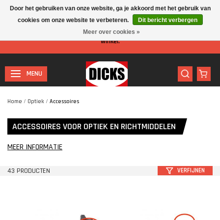
Door het gebruiken van onze website, ga je akkoord met het gebruik van
cookies om onze website te verbeteren.
Dit bericht verbergen
Let op: I.v.m. de zomervakantie is er minder personeel aanwezig in de
Meer over cookies »
winkel.
MENU
Home
/
Optiek
/
Accessoires
ACCESSOIRES VOOR OPTIEK EN RICHTMIDDELEN
MEER INFORMATIE
43 PRODUCTEN
VERFIJNEN