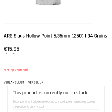
ARG Slugs Hollow Point 6,35mm (.250) | 34 Grains
€15,95
Incl. btw
Niet op voorraad
VERLANGLIJST
VERGELIJK
This product is currently not in stock
Enter your email address so that we can send you a message as soon as
the product is back in stock