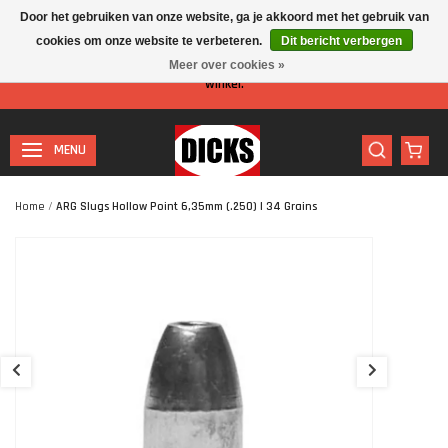
Door het gebruiken van onze website, ga je akkoord met het gebruik van
cookies om onze website te verbeteren.
Dit bericht verbergen
Let op: I.v.m. de zomervakantie is er minder personeel aanwezig in de
Meer over cookies »
winkel.
MENU
Home
/
ARG Slugs Hollow Point 6,35mm (.250) | 34 Grains