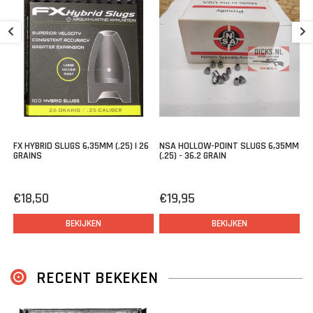
passende slug.
N
(.
Dankzij de loden pilaar in het midden van de holte behoudt de slug
voldoende massa voor een hoge impact, een vlakke baan en
€
verminderde windgevoeligheid.
FX HYBRID SLUGS 6,35MM (.25) | 26
NSA HOLLOW-POINT SLUGS 6,35MM
GRAINS
(.25) - 36.2 GRAIN
€18,50
€19,95
BEKIJKEN
BEKIJKEN
RECENT BEKEKEN