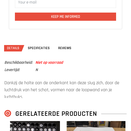
KEEP ME INFORMED
DETAILS
SPECIFICATIES
REVIEWS
Beschikbaarheid:
Niet op voorraad
Levertijd:
N
Dankzij de holte aan de onderkant kan deze slug zich, door de
luchtdruk van het schot, vormen naar de loopwand van je
luchtbuks.
Dit voorkomt dat er luchtdruk (en dus kracht) verloren gaat bij het
schieten met je luchtbuks.
GERELATEERDE PRODUCTEN
Hierdoor hoef je niet te zoeken naar dat ene subkaliber dat past
bij jouw specifieke loop en ben je verzekerd van een perfect