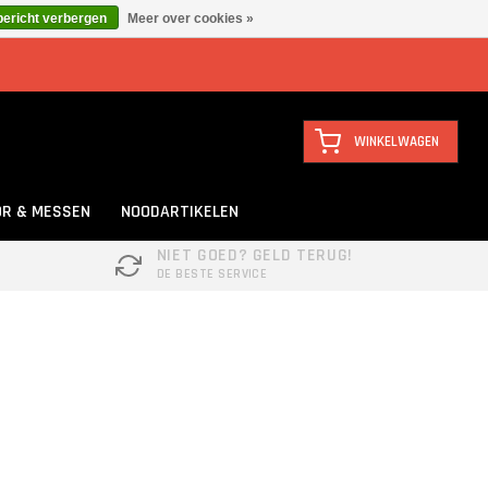
bericht verbergen
Meer over cookies »
WINKELWAGEN
R & MESSEN
NOODARTIKELEN
NIET GOED? GELD TERUG!
DE BESTE SERVICE