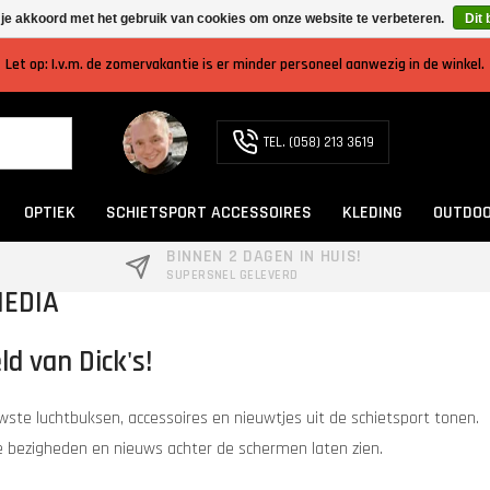
 je akkoord met het gebruik van cookies om onze website te verbeteren.
Dit 
Let op: I.v.m. de zomervakantie is er minder personeel aanwezig in de winkel.
TEL. (058) 213 3619
OPTIEK
SCHIETSPORT ACCESSOIRES
KLEDING
OUTDOO
BINNEN 2 DAGEN IN HUIS!
SUPERSNEL GELEVERD
MEDIA
d van Dick's!
wste luchtbuksen, accessoires en nieuwtjes uit de schietsport tonen.
 bezigheden en nieuws achter de schermen laten zien.