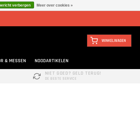
bericht verbergen
Meer over cookies »
WINKELWAGEN
R & MESSEN
NOODARTIKELEN
NIET GOED? GELD TERUG!
DE BESTE SERVICE