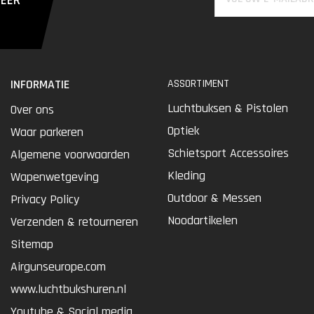
MEER
INFORMATIE
ASSORTIMENT
Luchtbuksen & Pistolen
Over ons
Optiek
Waar parkeren
Schietsport Accessoires
Algemene voorwaarden
Kleding
Wapenwetgeving
Outdoor & Messen
Privacy Policy
Noodartikelen
Verzenden & retourneren
Sitemap
Airgunseurope.com
www.luchtbukshuren.nl
Youtube & Social media