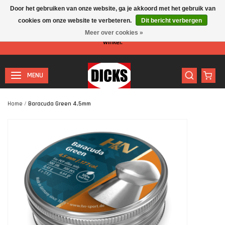
Door het gebruiken van onze website, ga je akkoord met het gebruik van
cookies om onze website te verbeteren.
Dit bericht verbergen
Let op: I.v.m. de zomervakantie is er minder personeel aanwezig in de
Meer over cookies »
winkel.
MENU
Home
/
Baracuda Green 4,5mm