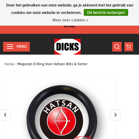
Door het gebruiken van onze website, ga je akkoord met het gebruik van
cookies om onze website te verbeteren.
Dit bericht verbergen
Let op: I.v.m. de zomervakantie is er minder personeel aanwezig in de
Meer over cookies »
winkel.
MENU
Home
/
Magazijn O-Ring Voor Hatsan Blitz & Factor