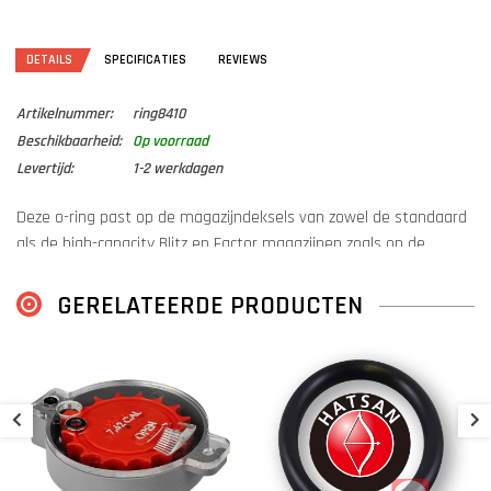
DETAILS
SPECIFICATIES
REVIEWS
Artikelnummer:
ring8410
Beschikbaarheid:
Op voorraad
Levertijd:
1-2 werkdagen
Deze o-ring past op de magazijndeksels van zowel de standaard
als de high-capacity Blitz en Factor magazijnen zoals op de
productfoto's.
GERELATEERDE PRODUCTEN
Dit is de o-ring dat met frictie het magazijn in het wapen vast zet.
S
H
M
€