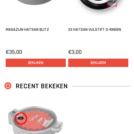
€
MAGAZIJN HATSAN BLITZ
2X HATSAN VULSTIFT O-RINGEN
€35,00
€3,00
BEKIJKEN
BEKIJKEN
RECENT BEKEKEN