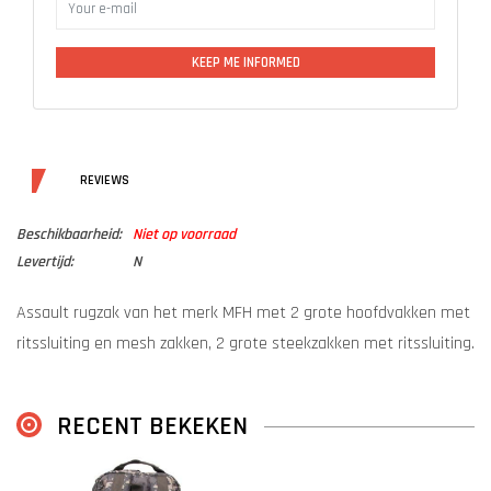
KEEP ME INFORMED
DETAILS
REVIEWS
Beschikbaarheid:
Niet op voorraad
Levertijd:
N
Assault rugzak van het merk MFH met 2 grote hoofdvakken met
ritssluiting en mesh zakken, 2 grote steekzakken met ritssluiting.
Verstelbare en gevoerde schouderbanden met D-ringen.
Ingebouwde klittenband zak voor een hydro-pack op de rug.
RECENT BEKEKEN
Verschillende MOLLE bevestigingspunten, draaggreep, ademende
rugpand. Inhoud 30 Liter. Materiaal: 100% polyester. maat: Rugzak