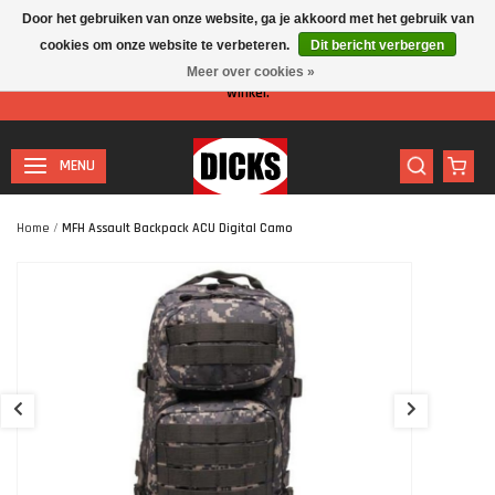
Door het gebruiken van onze website, ga je akkoord met het gebruik van
cookies om onze website te verbeteren.
Dit bericht verbergen
Let op: I.v.m. de zomervakantie is er minder personeel aanwezig in de
Meer over cookies »
winkel.
MENU
Home
/
MFH Assault Backpack ACU Digital Camo