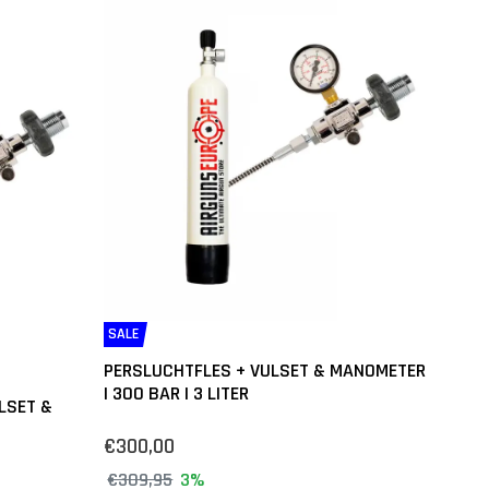
SALE
PERSLUCHTFLES + VULSET & MANOMETER
| 300 BAR | 3 LITER
LSET &
€300,00
€309,95
3%