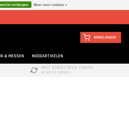
bericht verbergen
Meer over cookies »
WINKELWAGEN
R & MESSEN
NOODARTIKELEN
NIET GOED? GELD TERUG!
DE BESTE SERVICE