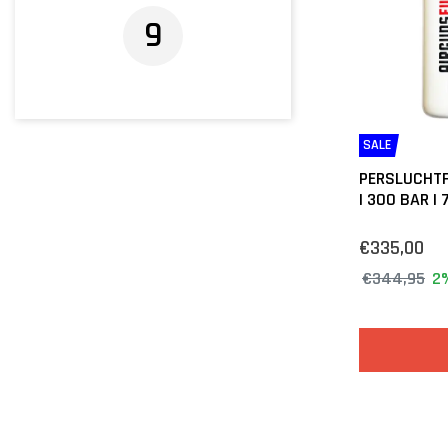
9
SALE
PERSLUCHTF
| 300 BAR | 
€335,00
€344,95
2