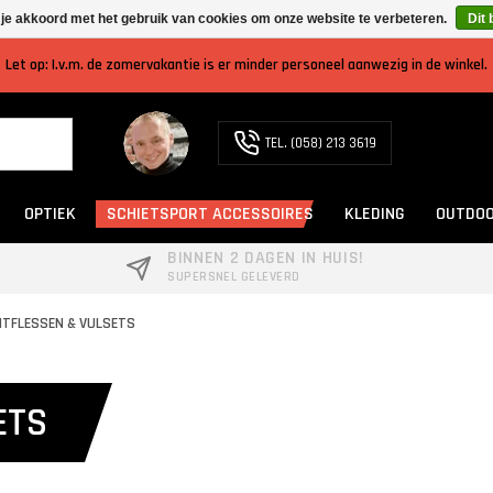
 je akkoord met het gebruik van cookies om onze website te verbeteren.
Dit 
Let op: I.v.m. de zomervakantie is er minder personeel aanwezig in de winkel.
TEL. (058) 213 3619
OPTIEK
SCHIETSPORT ACCESSOIRES
KLEDING
OUTDOO
BINNEN 2 DAGEN IN HUIS!
SUPERSNEL GELEVERD
TFLESSEN & VULSETS
ETS