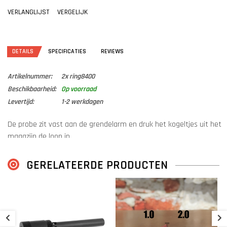
VERLANGLIJST
VERGELIJK
DETAILS
SPECIFICATIES
REVIEWS
Artikelnummer:
2x ring8400
Beschikbaarheid:
Op voorraad
Levertijd:
1-2 werkdagen
De probe zit vast aan de grendelarm en druk het kogeltjes uit het
magazijn de loop in.
Om deze probe zitten deze o-ringen en zorgt voor een luchtdichte
afdichting in de loop bij het schieten.
GERELATEERDE PRODUCTEN
Door de jaren heen kan deze slijten, dus een reserve is handig!
Mocht deze ring missen, dan komen je kogels de loop niet uit en
heb je kans op dubbel laden.
A