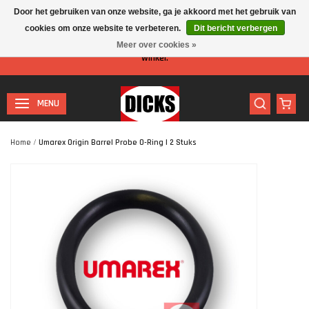
Door het gebruiken van onze website, ga je akkoord met het gebruik van
cookies om onze website te verbeteren.
Dit bericht verbergen
Let op: I.v.m. de zomervakantie is er minder personeel aanwezig in de
Meer over cookies »
winkel.
MENU
Home
/
Umarex Origin Barrel Probe O-Ring | 2 Stuks