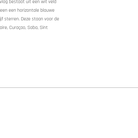
vlag bestaat uit een wit veld
heen een horizontale blauwe
jf sterren. Deze staan voor de
aire, Curaçao, Saba, Sint