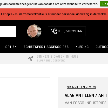
 je akkoord met het gebruik van cookies om onze website te verbeteren.
Dit 
Let op: I.v.m. de zomervakantie is er minder personeel aanwezig in de winkel.
TEL. (058) 213 3619
OPTIEK
SCHIETSPORT ACCESSOIRES
KLEDING
OUTDOO
BINNEN 2 DAGEN IN HUIS!
SUPERSNEL GELEVERD
SCHRIJF EEN REVIEW
VLAG ANTILLEN / ANT
VAN
FOSCO INDUSTRIES