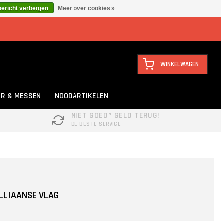
bericht verbergen
Meer over cookies »
WINKELWAGEN
R & MESSEN
NOODARTIKELEN
NIET GOED? GELD TERUG!
DE BESTE SERVICE
ILLIAANSE VLAG