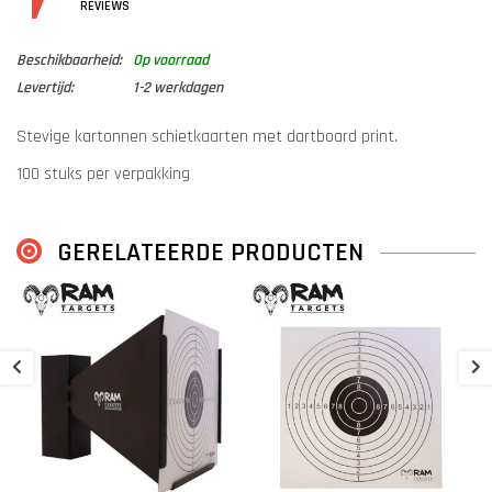
DETAILS
REVIEWS
Beschikbaarheid:
Op voorraad
Levertijd:
1-2 werkdagen
Stevige kartonnen schietkaarten met dartboard print.
100 stuks per verpakking
Afmeting 14 X 14 CM
GERELATEERDE PRODUCTEN
R
1
€