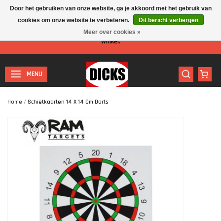
Door het gebruiken van onze website, ga je akkoord met het gebruik van
cookies om onze website te verbeteren.
Dit bericht verbergen
Let op: I.v.m. de zomervakantie is er minder personeel aanwezig in de
Meer over cookies »
winkel.
MENU
Home
/
Schietkaarten 14 X 14 Cm Darts