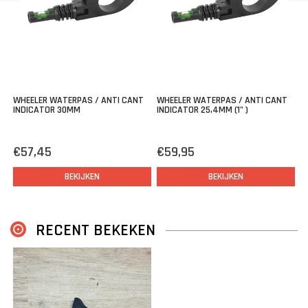
Het monteren van het trekkerblad is eenvoudig dankzij één
€
stelschroef, waarmee je het blad in de door jou gewenste hoek
kunt zetten.
WHEELER WATERPAS / ANTI CANT
WHEELER WATERPAS / ANTI CANT
INDICATOR 30MM
INDICATOR 25,4MM (1" )
€57,45
€59,95
BEKIJKEN
BEKIJKEN
RECENT BEKEKEN