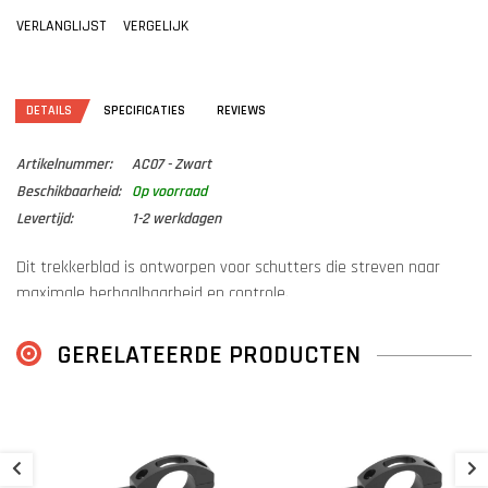
VERLANGLIJST
VERGELIJK
DETAILS
SPECIFICATIES
REVIEWS
Artikelnummer:
AC07 - Zwart
Beschikbaarheid:
Op voorraad
Levertijd:
1-2 werkdagen
Dit trekkerblad is ontworpen voor schutters die streven naar
maximale herhaalbaarheid en controle.
Het subtiele, puntvormige profiel centreert de vingertop telkens
op precies hetzelfde contactpunt.
GERELATEERDE PRODUCTEN
Deze consistente tactiele aanwijzing zorgt voor voorspelbare
plaatsing en vingerspanning.
S
Deze eenvoudige ergonomische verbetering helpt schietpatronen
B
te verfijnen en groeperingen te verbeteren.