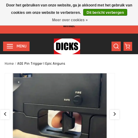
Door het gebruiken van onze website, ga je akkoord met het gebruik van
cookies om onze website te verbeteren.
Dit bericht verbergen
Let op: I.v.m. de zomervakantie is er minder personeel aanwezig in de
Meer over cookies »
winkel.
MENU
Home
/
AGE Pin Trigger | Epic Airguns