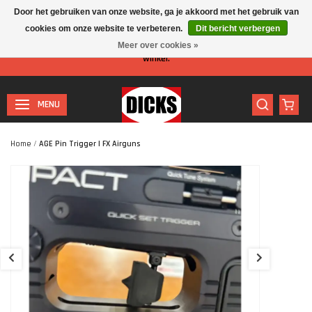
Door het gebruiken van onze website, ga je akkoord met het gebruik van
cookies om onze website te verbeteren.
Dit bericht verbergen
Let op: I.v.m. de zomervakantie is er minder personeel aanwezig in de
Meer over cookies »
winkel.
MENU
Home
/
AGE Pin Trigger | FX Airguns