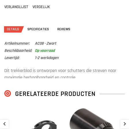
VERLANGLIJST
VERGELIJK
DETAILS
SPECIFICATIES
REVIEWS
Artikelnummer:
AC08 - Zwart
Beschikbaarheid:
Op voorraad
Levertijd:
1-2 werkdagen
Dit trekkerblad is ontworpen voor schutters die streven naar
maximale herhaalbaarheid en controle.
Het subtiele, puntvormige profiel centreert de vingertop telkens
op precies hetzelfde contactpunt.
GERELATEERDE PRODUCTEN
Deze consistente tactiele aanwijzing zorgt voor voorspelbare
plaatsing en vingerspanning.
S
Deze eenvoudige ergonomische verbetering helpt schietpatronen
B
te verfijnen en groeperingen te verbeteren.