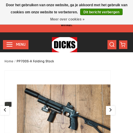
Door het gebruiken van onze website, ga je akkoord met het gebruik van
cookies om onze website te verbeteren.
Dit bericht verbergen
Let op: I.v.m. de zomervakantie is er minder personeel aanwezig in de
Meer over cookies »
winkel.
MENU
Home
/
PP700S-A Folding Stock