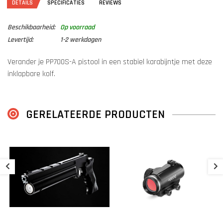
DETAILS
SPECIFICATIES
REVIEWS
Beschikbaarheid:
Op voorraad
Levertijd:
1-2 werkdagen
Verander je PP700S-A pistool in een stabiel karabijntje met deze
inklapbare kolf.
GERELATEERDE PRODUCTEN
D
A
€