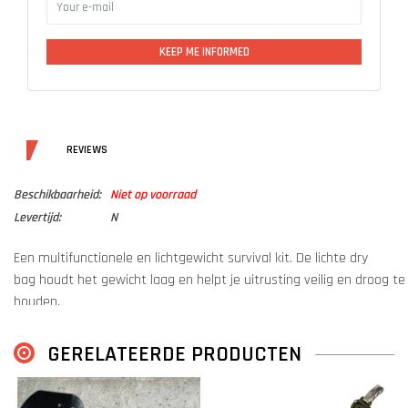
KEEP ME INFORMED
DETAILS
REVIEWS
Beschikbaarheid:
Niet op voorraad
Levertijd:
N
Een multifunctionele en lichtgewicht survival kit. De lichte dry
bag houdt het gewicht laag en helpt je uitrusting veilig en droog te
houden.
Een duurzame gesp bevestigt de rolsluiting en fungeert als
handgreep.
GERELATEERDE PRODUCTEN
Kenmerken tas:
Roll-top sluiting/ doet ook dienst als handgreep