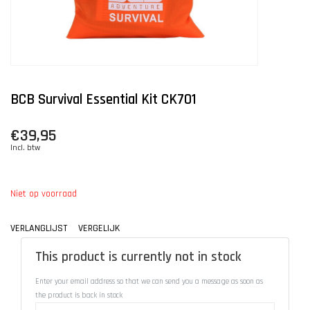
BCB Survival Essential Kit CK701
€39,95
Incl. btw
Niet op voorraad
VERLANGLIJST
VERGELIJK
This product is currently not in stock
Enter your email address so that we can send you a message as soon as
the product is back in stock