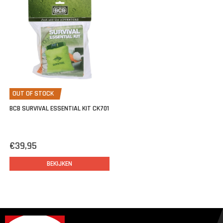
Duck tape
Noodfluit
BCB overlevingsinstructies
Wattenbolletjes
2” Mayday signaalspiegel
Ultra lichte droge tas (oranje, 1 liter)
OUT OF STOCK
BCB SURVIVAL ESSENTIAL KIT CK701
Afmeting:
160 x 230 mm
Gewicht:
360 g
€39,95
BEKIJKEN