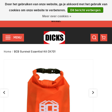
Door het gebruiken van onze website, ga je akkoord met het gebruik van
cookies om onze website te verbeteren.
Dit bericht verbergen
Let op: I.v.m. de zomervakantie is er minder personeel aanwezig in de
Meer over cookies »
winkel.
MENU
Home
/
BCB Survival Essential Kit CK701