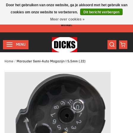
Door het gebruiken van onze website, ga je akkoord met het gebruik van
cookies om onze website te verbeteren.
Dit bericht verbergen
Let op: I.v.m. de zomervakantie is er minder personeel aanwezig in de
Meer over cookies »
winkel.
MENU
Home
/
Marauder Semi-Auto Magazijn | 5,5mm (.22)