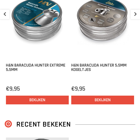
B
5
€
H&N BARACUDA HUNTER EXTREME
H&N BARACUDA HUNTER 5,5MM
5,5MM
KOGELTJES
€9,95
€9,95
BEKIJKEN
BEKIJKEN
RECENT BEKEKEN