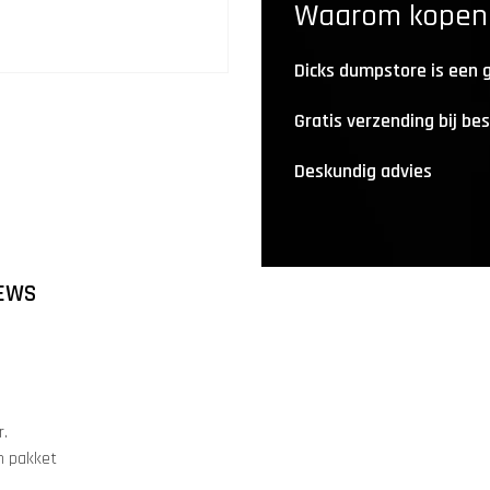
Waarom kopen b
Dicks dumpstore is een
Gratis verzending bij be
Deskundig advies
EWS
r.
én pakket