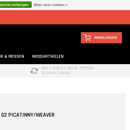
bericht verbergen
Meer over cookies »
WINKELWAGEN
R & MESSEN
NOODARTIKELEN
NIET GOED? GELD TERUG!
DE BESTE SERVICE
 G2 PICATINNY/WEAVER