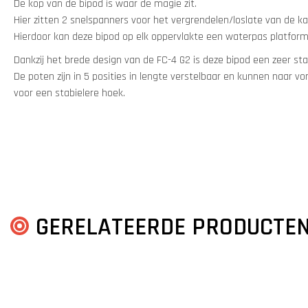
De kop van de bipod is waar de magie zit.
Hier zitten 2 snelspanners voor het vergrendelen/loslate van de ka
Hierdoor kan deze bipod op elk oppervlakte een waterpas platfor
Dankzij het brede design van de FC-4 G2 is deze bipod een zeer sta
De poten zijn in 5 posities in lengte verstelbaar en kunnen naar 
voor een stabielere hoek.
GERELATEERDE PRODUCTE