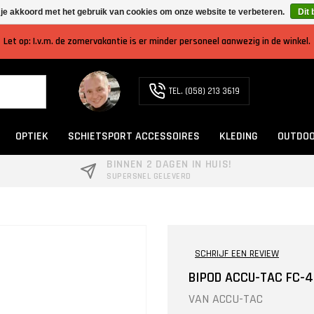
 je akkoord met het gebruik van cookies om onze website te verbeteren.
Dit 
Let op: I.v.m. de zomervakantie is er minder personeel aanwezig in de winkel.
TEL. (058) 213 3619
OPTIEK
SCHIETSPORT ACCESSOIRES
KLEDING
OUTDOO
BINNEN 2 DAGEN IN HUIS!
SUPERSNEL GELEVERD
SCHRIJF EEN REVIEW
BIPOD ACCU-TAC FC-4
VAN
ACCU-TAC