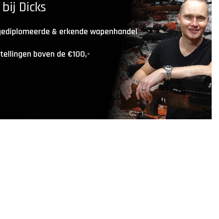
ij Dicks
 gediplomeerde & erkende wapenhandel
stellingen boven de €100,-