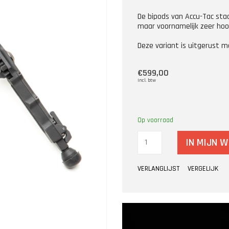
De bipods van Accu-Tac staa
maar voornamelijk zeer hoog
Deze variant is uitgerust
€599,00
Incl. btw
Op voorraad
IN MIJN 
VERLANGLIJST
VERGELIJK