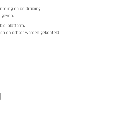
nteling en de draaiing.
m geven.
biel platform.
voren en achter worden gekanteld
N