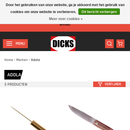
Door het gebruiken van onze website, ga je akkoord met het gebruik van
cookies om onze website te verbeteren.
Dit bericht verbergen
Let op: I.v.m. de zomervakantie is er minder personeel aanwezig in de
Meer over cookies »
winkel.
MENU
Home
/
Merken
/
Adola
ADOLA
3 PRODUCTEN
VERFIJNEN