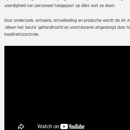
vaardigheid van personeel toegepast op alles wat ze doen.
Door onderzoek, ontwerp, ontwikkeling en productie wordt de Air A
'alleen het beste' gehandhaafd en voortdurend uitgedaagd door h
kwaliteitscontrole.