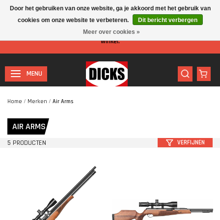
Door het gebruiken van onze website, ga je akkoord met het gebruik van
cookies om onze website te verbeteren.
Dit bericht verbergen
Let op: I.v.m. de zomervakantie is er minder personeel aanwezig in de
Meer over cookies »
winkel.
MENU
Home
/
Merken
/
Air Arms
AIR ARMS
5 PRODUCTEN
VERFIJNEN