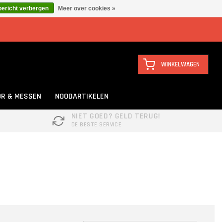
bericht verbergen
Meer over cookies »
WINKELWAGEN
R & MESSEN
NOODARTIKELEN
NIET GOED? GELD TERUG!
DE BESTE SERVICE