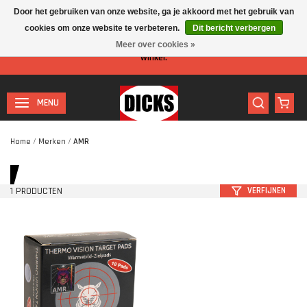
Door het gebruiken van onze website, ga je akkoord met het gebruik van
cookies om onze website te verbeteren.
Dit bericht verbergen
Let op: I.v.m. de zomervakantie is er minder personeel aanwezig in de
Meer over cookies »
winkel.
MENU
Home
/
Merken
/
AMR
1 PRODUCTEN
VERFIJNEN