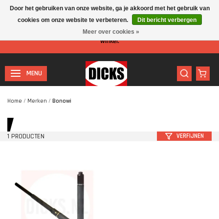
Door het gebruiken van onze website, ga je akkoord met het gebruik van
cookies om onze website te verbeteren.
Dit bericht verbergen
Let op: I.v.m. de zomervakantie is er minder personeel aanwezig in de
Meer over cookies »
winkel.
MENU
Home
/
Merken
/
Bonowi
1 PRODUCTEN
VERFIJNEN