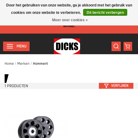
Door het gebruiken van onze website, ga je akkoord met het gebruik van
cookies om onze website te verbeteren.
Dit bericht verbergen
Let op: I.v.m. de zomervakantie is er minder personeel aanwezig in de
Meer over cookies »
winkel.
MENU
Home
/
Merken
/
Hammerli
1 PRODUCTEN
VERFIJNEN