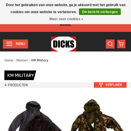
Door het gebruiken van onze website, ga je akkoord met het gebruik van
cookies om onze website te verbeteren.
Dit bericht verbergen
Let op: I.v.m. de zomervakantie is er minder personeel aanwezig in de
Meer over cookies »
winkel.
MENU
Home
/
Merken
/
KM Military
KM MILITARY
4 PRODUCTEN
VERFIJNEN