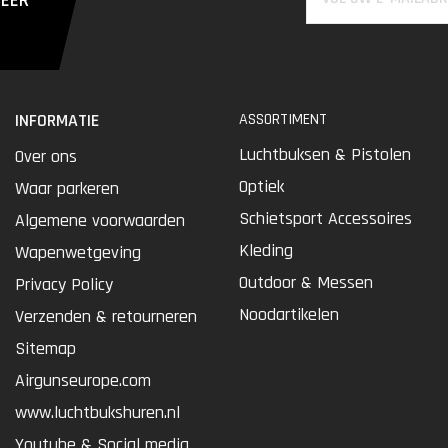
MEER
INFORMATIE
ASSORTIMENT
Luchtbuksen & Pistolen
Over ons
Optiek
Waar parkeren
Schietsport Accessoires
Algemene voorwaarden
Kleding
Wapenwetgeving
Outdoor & Messen
Privacy Policy
Noodartikelen
Verzenden & retourneren
Sitemap
Airgunseurope.com
www.luchtbukshuren.nl
Youtube & Social media