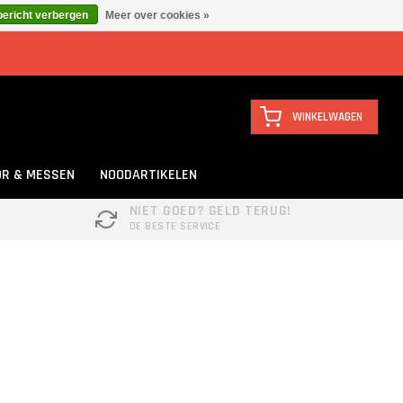
bericht verbergen
Meer over cookies »
WINKELWAGEN
R & MESSEN
NOODARTIKELEN
NIET GOED? GELD TERUG!
DE BESTE SERVICE