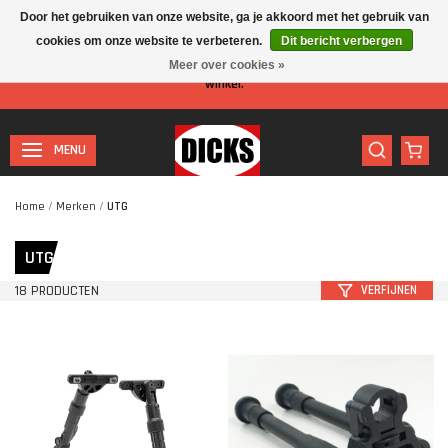
Door het gebruiken van onze website, ga je akkoord met het gebruik van
cookies om onze website te verbeteren.
Dit bericht verbergen
Let op: I.v.m. de zomervakantie is er minder personeel aanwezig in de
Meer over cookies »
winkel.
MENU
Home
/
Merken
/
UTG
UTG
18 PRODUCTEN
VERFIJNEN