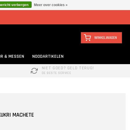
bericht verbergen
Meer over cookies »
WINKELWAGEN
R & MESSEN
NOODARTIKELEN
NIET GOED? GELD TERUG!
DE BESTE SERVICE
KUKRI MACHETE