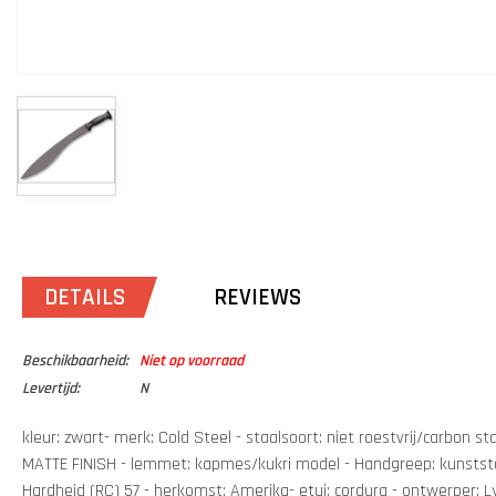
DETAILS
REVIEWS
Beschikbaarheid:
Niet op voorraad
Levertijd:
N
kleur: zwart- merk: Cold Steel - staalsoort: niet roestvrij/carbon s
MATTE FINISH - lemmet: kapmes/kukri model - Handgreep: kunststo
Hardheid (RC) 57 - herkomst: Amerika- etui: cordura - ontwerper: