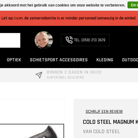
 je akkoord met het gebruik van cookies om onze website te verbeteren.
Dit 
Let op: I.v.m. de zomervakantie is er minder personeel aanwezig in de winkel.
TEL. (058) 213 3619
OPTIEK
SCHIETSPORT ACCESSOIRES
KLEDING
OUTDOO
BINNEN 2 DAGEN IN HUIS!
SUPERSNEL GELEVERD
SCHRIJF EEN REVIEW
COLD STEEL MAGNUM 
VAN
COLD STEEL