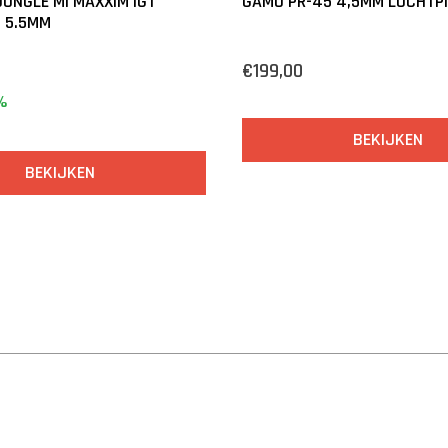
UNGLE MI MAXXIM IGT
GAMO PR-45 4,5MM LUCHTP
 5.5MM
€199,00
%
BEKIJKEN
BEKIJKEN