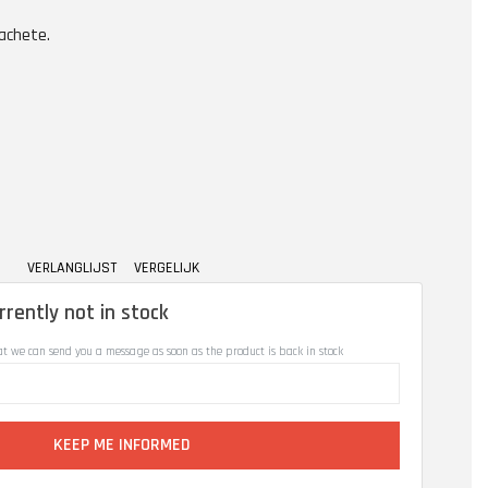
achete.
VERLANGLIJST
VERGELIJK
rrently not in stock
at we can send you a message as soon as the product is back in stock
KEEP ME INFORMED