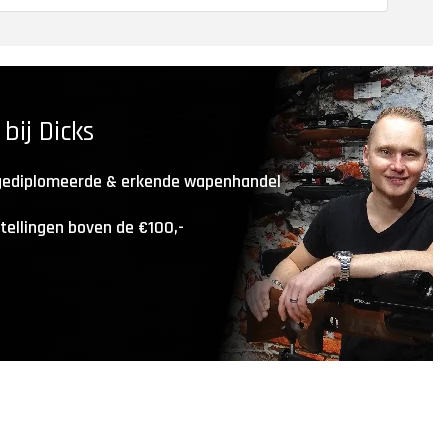
ij Dicks
 gediplomeerde & erkende wapenhandel
stellingen boven de €100,-