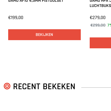
GAMO AF10 4,5MM PISTOOLSET
GAMO HPA J
LUCHTBUKS
€199,00
€279,00
€299,00
7
BEKIJKEN
RECENT BEKEKEN