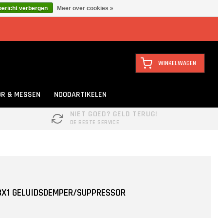
bericht verbergen
Meer over cookies »
WINKELWAGEN
R & MESSEN
NOODARTIKELEN
NIET GOED? GELD TERUG!
DE BESTE SERVICE
8X1 GELUIDSDEMPER/SUPPRESSOR