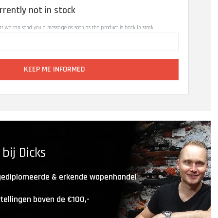
rrently not in stock
at we can send you a message as soon as the product is back in stock
KEEP ME INFORMED
ij Dicks
 gediplomeerde & erkende wapenhandel
stellingen boven de €100,-