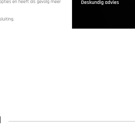
opties en heeft als gevolg meer
Deskundig advies
luiting.
N