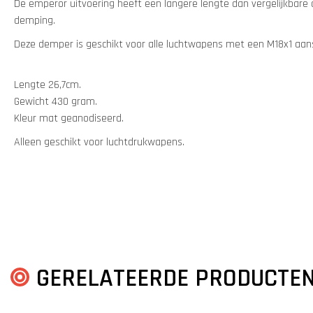
De emperor uitvoering heeft een langere lengte dan vergelijkbare 
demping.
Deze demper is geschikt voor alle luchtwapens met een M18x1 aans
Lengte 26,7cm.
Gewicht 430 gram.
Kleur mat geanodiseerd.
Alleen geschikt voor luchtdrukwapens.
GERELATEERDE PRODUCTE