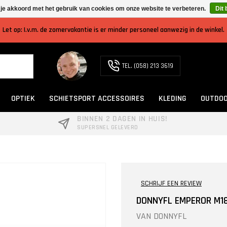
 je akkoord met het gebruik van cookies om onze website te verbeteren.
Dit 
Let op: I.v.m. de zomervakantie is er minder personeel aanwezig in de winkel.
TEL. (058) 213 3619
OPTIEK
SCHIETSPORT ACCESSOIRES
KLEDING
OUTDOO
BINNEN 2 DAGEN IN HUIS!
SUPERSNEL GELEVERD
SCHRIJF EEN REVIEW
DONNYFL EMPEROR M1
VAN
DONNYFL