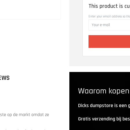
This product is cu
Enter your email address so th
EWS
Waarom kopen b
Dicks dumpstore is een
este op de markt omdat ze
Gratis verzending bij be