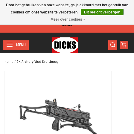
Door het gebruiken van onze website, ga je akkoord met het gebruik van
cookies om onze website te verbeteren.
Dit bericht verbergen
Let op: I.v.m. de zomervakantie is er minder personeel aanwezig in de
Meer over cookies »
winkel.
MENU
Home
/
EK Archery Vlad Kruisboog