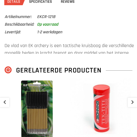
DETAILS
SPECIFICATIES
REVIEWS
Artikelnummer:
EKCR-121B
Beschikbaarheid:
Op voorraad
Levertijd:
1-2 werkdagen
De vlad van EK archery is een tactische kruisboog die verschillende
mogelijk heden in kracht brengt en door middel van het interne
magazijn een snel opvolg schot levert!
GERELATEERDE PRODUCTEN
Verder komt deze kruisboog ook met een klapkolf. Dit zorgt voor
een compact comfortabel systeem dat voor elke schutter wel iets
meeneemt.
C
9
Dankzij de meegeleverde red dot is precisie ook geen probleem,
hiermee kunt u snel op doel komen en een zeer precies schot te
lossen.
€
Repeterend schieten