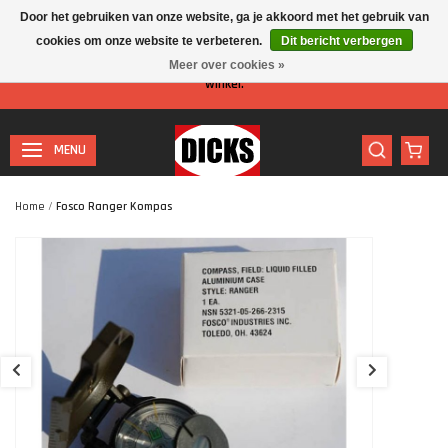
Door het gebruiken van onze website, ga je akkoord met het gebruik van
cookies om onze website te verbeteren.
Dit bericht verbergen
Let op: I.v.m. de zomervakantie is er minder personeel aanwezig in de
Meer over cookies »
winkel.
MENU
Home
/
Fosco Ranger Kompas