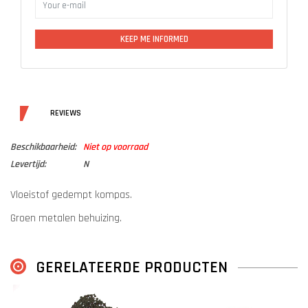
KEEP ME INFORMED
DETAILS
REVIEWS
Beschikbaarheid:
Niet op voorraad
Levertijd:
N
Vloeistof gedempt kompas.
Groen metalen behuizing.
Rechte zijkant als liniaal te gebruiken.
GERELATEERDE PRODUCTEN
Afmetingen ingeklapt: 7,6 x 5,8 x 3 cm.
Gewicht: 92 gram.