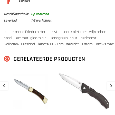
DETAILS
REVIEWS
Beschikbaarheid:
Op voorraad
Levertijd:
1-2 werkdagen
kleur:- merk: Friedrich Herder - staalsoort: niet roestvrij/carbon
staal - lemmet: glad/plain - Handgreep: hout - herkomst:
Solingen/Duitsland - lengte:18,50 cm- gewicht:81 gram - ontwerper:
Friedrich Herder- toepassing:werkmes - extra gegevens: carbon
staal, houten heft.
GERELATEERDE PRODUCTEN
D
€