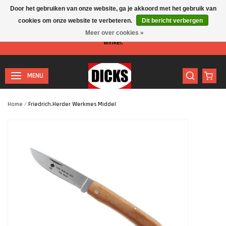
Door het gebruiken van onze website, ga je akkoord met het gebruik van
cookies om onze website te verbeteren.
Dit bericht verbergen
Let op: I.v.m. de zomervakantie is er minder personeel aanwezig in de
Meer over cookies »
winkel.
MENU
Home
/
Friedrich.Herder Werkmes Middel