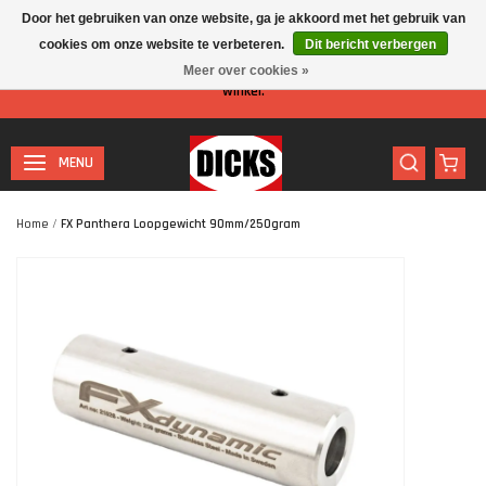
Door het gebruiken van onze website, ga je akkoord met het gebruik van
cookies om onze website te verbeteren.
Dit bericht verbergen
Let op: I.v.m. de zomervakantie is er minder personeel aanwezig in de
Meer over cookies »
winkel.
MENU
Home
/
FX Panthera Loopgewicht 90mm/250gram