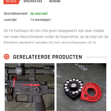
DETAILS
SPECIFICATIES
REVIEWS
Beschikbaarheid:
Op voorraad
Levertijd:
1-2 werkdagen
Dit FX Panthera 90 mm 250 gram loopgewicht kan door middel
van twee inbusschroeven onder de loopmantel, op de loop van de
Panthera geplaatst worden om het persluchtwapen uit te
balanceren en daarmee te stabiliseren.
GERELATEERDE PRODUCTEN
Dit loopgewicht voor de FX Panthera heeft een lengte van 90 mm,
gewicht van 250 gram en is vervaardigd uit roestvast staal.