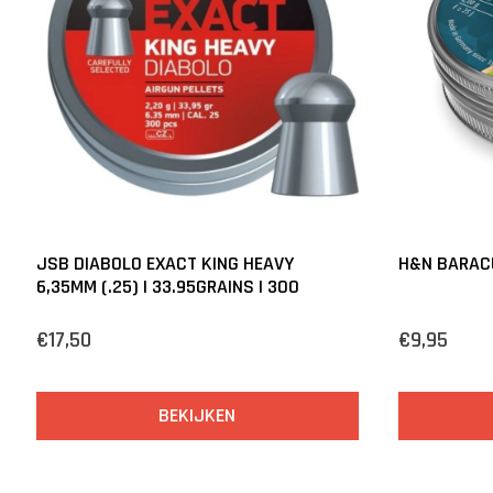
JSB DIABOLO EXACT KING HEAVY
H&N BARAC
6,35MM (.25) | 33.95GRAINS | 300
€17,50
€9,95
BEKIJKEN