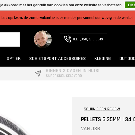
 je akkoord met het gebruik van cookies om onze website te verbeteren.
Dit 
Let op: I.v.m. de zomervakantie is er minder personeel aanwezig in de winkel.
TEL. (058) 213 3619
OPTIEK
SCHIETSPORT ACCESSOIRES
KLEDING
OUTDOO
BINNEN 2 DAGEN IN HUIS!
SUPERSNEL GELEVERD
SCHRIJF EEN REVIEW
PELLETS 6.35MM | 34 
VAN
JSB