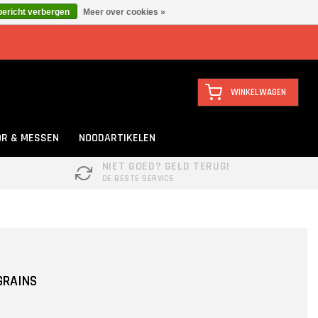
bericht verbergen
Meer over cookies »
WINKELWAGEN
R & MESSEN
NOODARTIKELEN
NIET GOED? GELD TERUG!
DE BESTE SERVICE
GRAINS