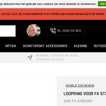
 je akkoord met het gebruik van cookies om onze website te verbeteren.
Dit 
Let op: I.v.m. de zomervakantie is er minder personeel aanwezig in de winkel.
TEL. (058) 213 3619
OPTIEK
SCHIETSPORT ACCESSOIRES
KLEDING
OUTDOO
BINNEN 2 DAGEN IN HUIS!
SUPERSNEL GELEVERD
SCHRIJF EEN REVIEW
LOOPRING VOOR FX ST
VAN
FX AIRGUNS