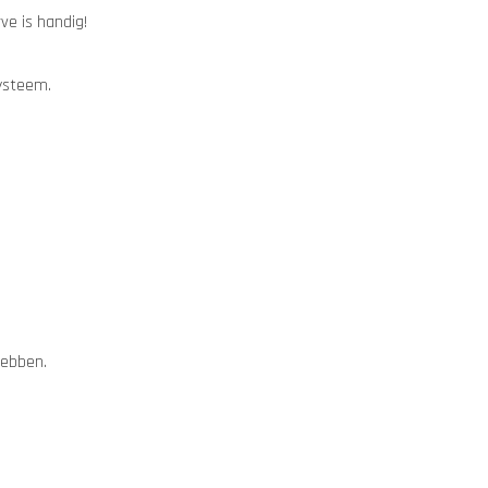
ve is handig!
systeem.
hebben.