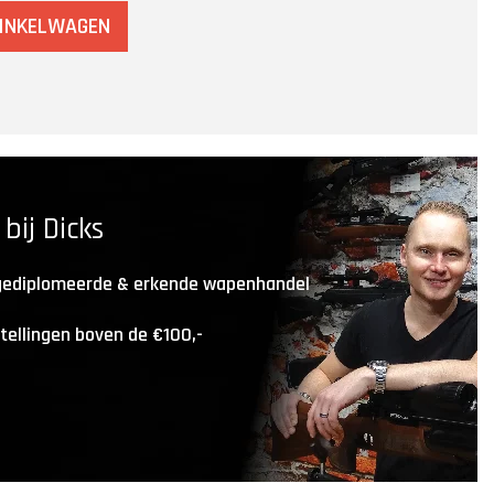
WINKELWAGEN
ij Dicks
 gediplomeerde & erkende wapenhandel
stellingen boven de €100,-