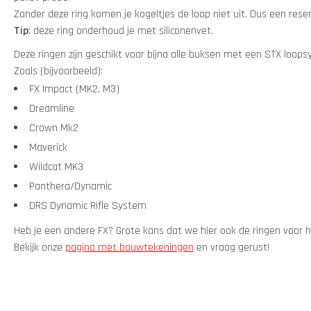
Zonder deze ring komen je kogeltjes de loop niet uit. Dus een reser
Tip
: deze ring onderhoud je met siliconenvet.
Deze ringen zijn geschikt voor bijna alle buksen met een STX loop
Zoals (bijvoorbeeld):
FX Impact (MK2, M3)
Dreamline
Crown Mk2
Maverick
Wildcat MK3
Panthera/Dynamic
DRS Dynamic Rifle System
Heb je een andere FX? Grote kans dat we hier ook de ringen voor 
Bekijk onze
pagina met bouwtekeningen
en vraag gerust!