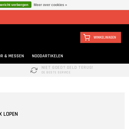
bericht verbergen
Meer over cookies »
WINKELWAGEN
R & MESSEN
NOODARTIKELEN
NIET GOED? GELD TERUG!
DE BESTE SERVICE
X LOPEN