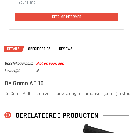
KEEP ME INFORMED
DETAILS
SPECIFICATIES
REVIEWS
Beschikbaarheid:
Niet op voorraad
Levertijd:
N
De Gamo AF-10
De Gamo AF10 is een zeer nauwkeurig pneumatisch (pomp) pistool
in 4,5mm.
Daarnaast is het leuke aan dit pistool dat er een slede in zit waar
GERELATEERDE PRODUCTEN
10 4,5mm
rond
kogels in passen en waarmee u dus voor elk schot
alleen nog maar hoeft te pompen.