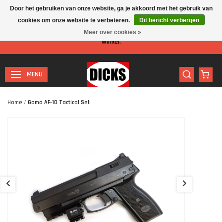
Door het gebruiken van onze website, ga je akkoord met het gebruik van
cookies om onze website te verbeteren.
Dit bericht verbergen
Let op: I.v.m. de zomervakantie is er minder personeel aanwezig in de
Meer over cookies »
winkel.
MENU
Home
/
Gamo AF-10 Tactical Set