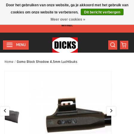
Door het gebruiken van onze website, ga je akkoord met het gebruik van
cookies om onze website te verbeteren.
Dit bericht verbergen
Let op: I.v.m. de zomervakantie is er minder personeel aanwezig in de
Meer over cookies »
winkel.
MENU
Home
/
Gamo Black Shadow 4,5mm Luchtbuks