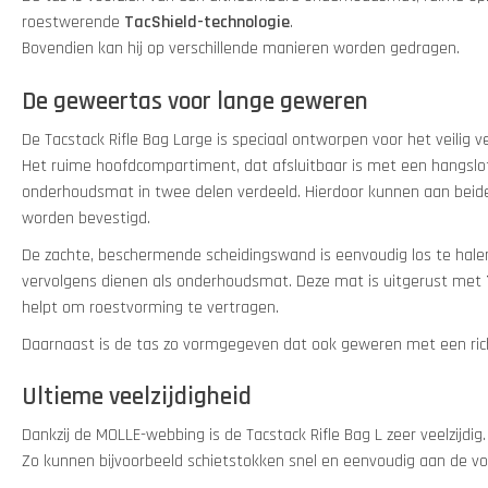
roestwerende
TacShield-technologie
.
Bovendien kan hij op verschillende manieren worden gedragen.
De geweertas voor lange geweren
De Tacstack Rifle Bag Large is speciaal ontworpen voor het veilig 
Het ruime hoofdcompartiment, dat afsluitbaar is met een hangslo
onderhoudsmat in twee delen verdeeld. Hierdoor kunnen aan beide 
worden bevestigd.
De zachte, beschermende scheidingswand is eenvoudig los te halen
vervolgens dienen als onderhoudsmat. Deze mat is uitgerust met
helpt om roestvorming te vertragen.
Daarnaast is de tas zo vormgegeven dat ook geweren met een rich
Ultieme veelzijdigheid
Dankzij de MOLLE-webbing is de Tacstack Rifle Bag L zeer veelzijdig.
Zo kunnen bijvoorbeeld schietstokken snel en eenvoudig aan de v