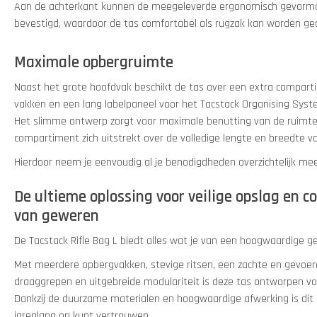
Aan de achterkant kunnen de meegeleverde ergonomisch gevor
bevestigd, waardoor de tas comfortabel als rugzak kan worden ge
Maximale opbergruimte
Naast het grote hoofdvak beschikt de tas over een extra compart
vakken en een lang labelpaneel voor het Tacstack Organising Syst
Het slimme ontwerp zorgt voor maximale benutting van de ruimte,
compartiment zich uitstrekt over de volledige lengte en breedte va
Hierdoor neem je eenvoudig al je benodigdheden overzichtelijk mee
De ultieme oplossing voor veilige opslag en c
van geweren
De Tacstack Rifle Bag L biedt alles wat je van een hoogwaardige
Met meerdere opbergvakken, stevige ritsen, een zachte en gevoerd
draaggrepen en uitgebreide modulariteit is deze tas ontworpen voo
Dankzij de duurzame materialen en hoogwaardige afwerking is dit 
jarenlang op kunt vertrouwen.