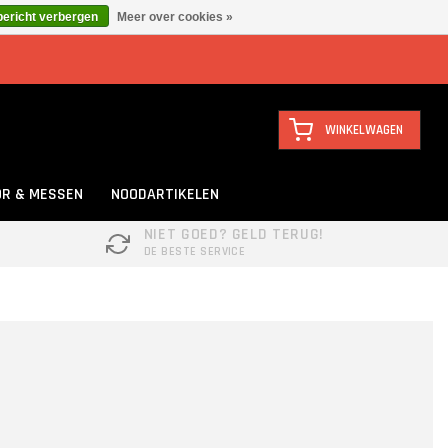
bericht verbergen
Meer over cookies »
WINKELWAGEN
R & MESSEN
NOODARTIKELEN
NIET GOED? GELD TERUG!
DE BESTE SERVICE