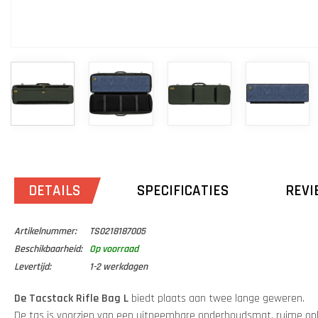
DETAILS
SPECIFICATIES
REVI
Artikelnummer:
TS0218187005
Beschikbaarheid:
Op voorraad
Levertijd:
1-2 werkdagen
De Tacstack Rifle Bag L
biedt plaats aan twee lange geweren.
De tas is voorzien van een uitneembare onderhoudsmat, ruime o