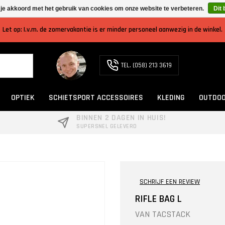
 je akkoord met het gebruik van cookies om onze website te verbeteren.
Dit 
Let op: I.v.m. de zomervakantie is er minder personeel aanwezig in de winkel.
TEL. (058) 213 3619
OPTIEK
SCHIETSPORT ACCESSOIRES
KLEDING
OUTDOO
BINNEN 2 DAGEN IN HUIS!
SUPERSNEL GELEVERD
SCHRIJF EEN REVIEW
RIFLE BAG L
VAN
TACSTACK