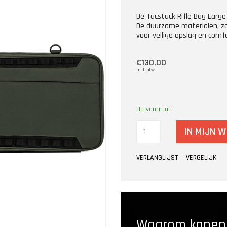
De Tacstack Rifle Bag Large
De duurzame materialen, za
voor veilige opslag en comf
€130,00
Incl. btw
Op voorraad
IN MIJN 
VERLANGLIJST
VERGELIJK
Waarom kopen b