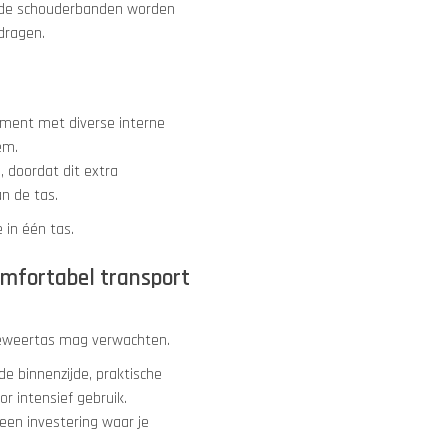
mde schouderbanden worden
dragen.
iment met diverse interne
em.
 doordat dit extra
n de tas.
 in één tas.
omfortabel transport
 geweertas mag verwachten.
e binnenzijde, praktische
r intensief gebruik.
een investering waar je