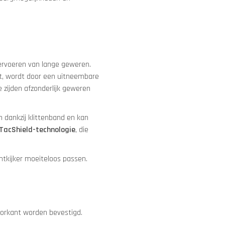
vervoeren van lange geweren.
t, wordt door een uitneembare
zijden afzonderlijk geweren
 dankzij klittenband en kan
TacShield-technologie
, die
tkijker moeiteloos passen.
oorkant worden bevestigd.