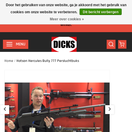
Door het gebruiken van onze website, ga je akkoord met het gebruik van
cookies om onze website te verbeteren.
Dit bericht verbergen
Let op: I.v.m. de zomervakantie is er minder personeel aanwezig in de
Meer over cookies »
winkel.
MENU
Home
/
Hatsan Hercules Bully 777 Persluchtbuks