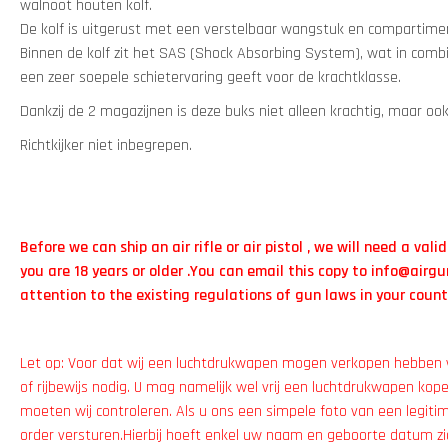
walnoot houten kolf.
De kolf is uitgerust met een verstelbaar wangstuk en compartimen
Binnen de kolf zit het SAS (Shock Absorbing System), wat in comb
een zeer soepele schietervaring geeft voor de krachtklasse.
Dankzij de 2 magazijnen is deze buks niet alleen krachtig, maar ook
Richtkijker niet inbegrepen.
Before we can ship an air rifle or air pistol , we will need a vali
you are 18 years or older .You can email this copy to
info@airgu
attention to the existing regulations of gun laws in your count
Let op: Voor dat wij een luchtdrukwapen mogen verkopen hebben w
of rijbewijs nodig. U mag namelijk wel vrij een luchtdrukwapen kop
moeten wij controleren. Als u ons een simpele foto van een legitim
order versturen.Hierbij hoeft enkel uw naam en geboorte datum zic