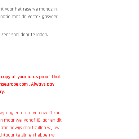
t voor het reserve magazijn.
inatie met de Vortex gasveer
 zeer snel door te laden.
d copy of your id as proof that
nseurope.com
. Always pay
ry.
ij nog een foto van uw ID kaart
en maar wel vanaf 18 jaar en dit
atie bewijs mailt zullen wij uw
htbaar te zijn en hebben wij