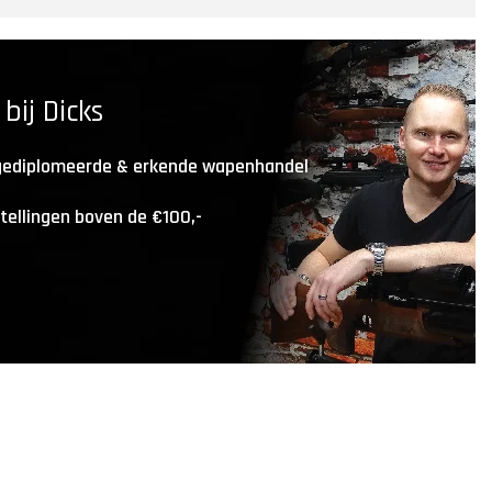
ij Dicks
 gediplomeerde & erkende wapenhandel
stellingen boven de €100,-