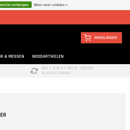
bericht verbergen
Meer over cookies »
WINKELWAGEN
R & MESSEN
NOODARTIKELEN
NIET GOED? GELD TERUG!
DE BESTE SERVICE
NER