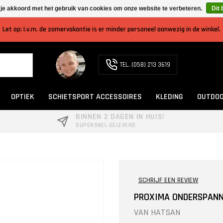
 je akkoord met het gebruik van cookies om onze website te verbeteren.
Dit 
Let op: I.v.m. de zomervakantie is er minder personeel aanwezig in de winkel.
TEL. (058) 213 3619
OPTIEK
SCHIETSPORT ACCESSOIRES
KLEDING
OUTDOO
BINNEN 2 DAGEN IN HUIS!
SUPERSNEL GELEVERD
SCHRIJF EEN REVIEW
PROXIMA ONDERSPAN
VAN
HATSAN