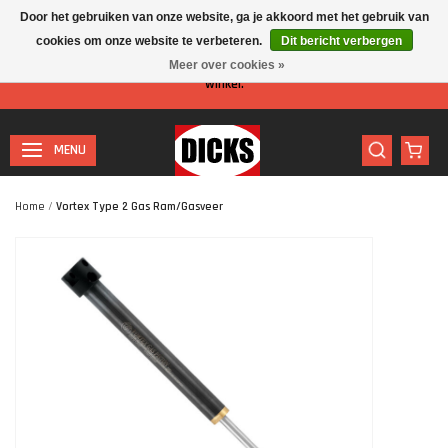
Door het gebruiken van onze website, ga je akkoord met het gebruik van
cookies om onze website te verbeteren.
Dit bericht verbergen
Let op: I.v.m. de zomervakantie is er minder personeel aanwezig in de
Meer over cookies »
winkel.
MENU
Home
/
Vortex Type 2 Gas Ram/gasveer