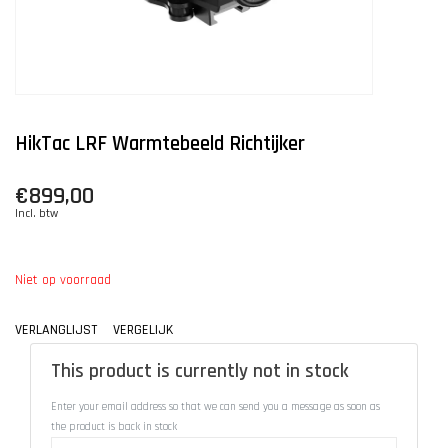
HikTac LRF Warmtebeeld Richtijker
€899,00
Incl. btw
Niet op voorraad
VERLANGLIJST
VERGELIJK
This product is currently not in stock
Enter your email address so that we can send you a message as soon as
the product is back in stock