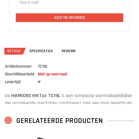
KEEP ME INFORMED
DETAILS
SPECIFICATIES
REVIEWS
Artikelnummer:
TC19L
Beschikbaarheid:
Niet op voorraad
Levertijd:
N
De
HIKMICRO HIKTac TC19L
is een compacte warmtebeeldkijker
die uitstekende prestaties combineert met een laag gewicht en
geavanceerde technologie.
GERELATEERDE PRODUCTEN
Met een gewicht van slechts
260 gram
voegt de HIKTac nauwelijks
extra belasting toe aan de uitrusting.
Hierdoor is de TC19L de perfect keuze voor een lichtgewicht setup.