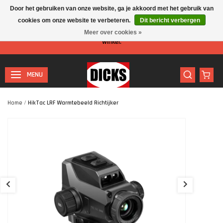
Door het gebruiken van onze website, ga je akkoord met het gebruik van
cookies om onze website te verbeteren.
Dit bericht verbergen
Let op: I.v.m. de zomervakantie is er minder personeel aanwezig in de
Meer over cookies »
winkel.
MENU
Home
/
HikTac LRF Warmtebeeld Richtijker